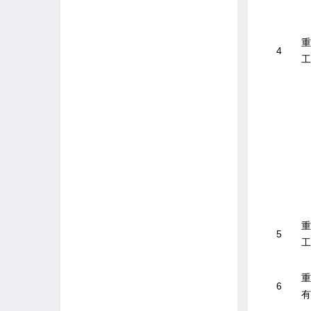
重
4
工
重
5
工
重
6
有