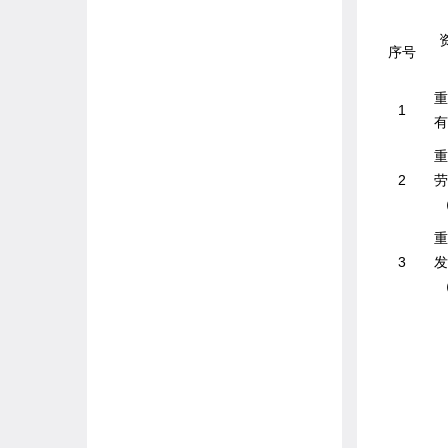
序号
重
1
有
重
2
劳
重
3
发