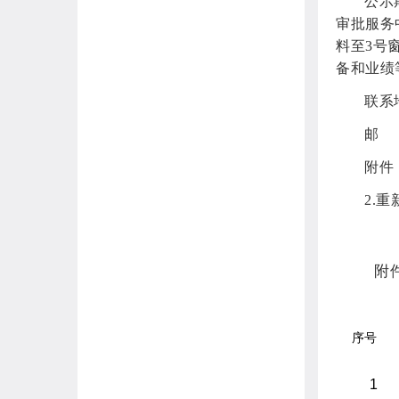
公示
审批服务
料至3号
备和业绩
联系
邮 
附件
2.
附
序号
1