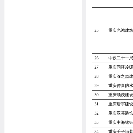
25
重庆光鸿建
26
中铁二十一
27
重庆同泽冷
28
重庆渝之杰
29
重庆传喜防
30
重庆顺茂建
31
重庆唐宇建
32
重庆亚幕装
33
重庆中海铭
34
重庆千子恒