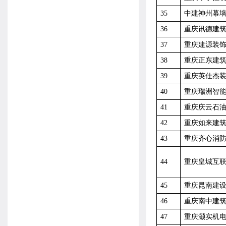
35
中建神州幕
36
重庆讯德建
37
重庆建源装
38
重庆正东建
39
重庆英仕杰
40
重庆瑞洲智
41
重庆庆云石
42
重庆如来建
43
重庆齐心消
44
重庆皇城互
45
重庆昆南建
46
重庆南中建
47
重庆灏实机