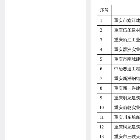
序号
1
重庆市鑫江
2
重庆伍圣建
3
重庆渝江工
4
重庆群洲实
5
重庆市南城
6
中冶赛迪工
7
重庆新潮钢
8
重庆新一兴
9
重庆明龙建
10
重庆渝乾实
11
重庆川东船
12
重庆铜龙建
13
重庆市三峡