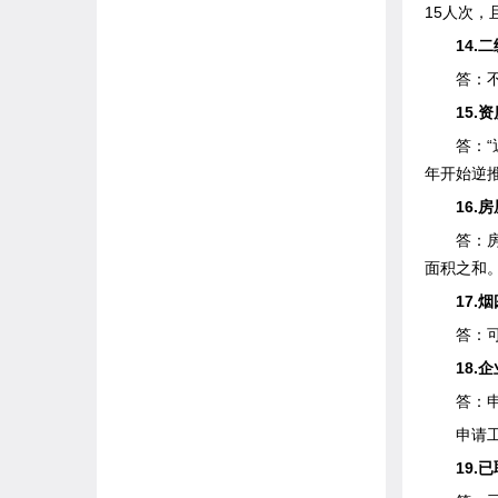
15人次
14.二
答：不
15.资质
答：“近2
年开始逆推
16.房
答：房屋
面积之和
17.烟
答：可
18.企
答：申请
申请工程
19.已