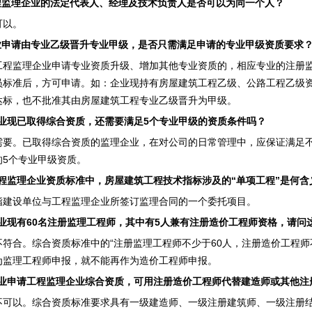
监理企业的法定代表人、经理及技术负责人是否可以为同一个人？
以。
申请由专业乙级晋升专业甲级，是否只需满足申请的专业甲级资质要求
监理企业申请专业资质升级、增加其他专业资质的，相应专业的注册监
员标准后，方可申请。如：企业现持有房屋建筑工程乙级、公路工程乙级
达标，也不批准其由房屋建筑工程专业乙级晋升为甲级。
业现已取得综合资质，还需要满足5个专业甲级的资质条件吗？
。已取得综合资质的监理企业，在对公司的日常管理中，应保证满足不
的5个专业甲级资质。
程监理企业资质标准中，房屋建筑工程技术指标涉及的“单项工程”是何含
设单位与工程监理企业所签订监理合同的一个委托项目。
业现有60名注册监理工程师，其中有5人兼有注册造价工程师资格，请问
合。综合资质标准中的“注册监理工程师不少于60人，注册造价工程师不
为监理工程师申报，就不能再作为造价工程师申报。
业申请工程监理企业综合资质，可用注册造价工程师代替建造师或其他注
以。综合资质标准要求具有一级建造师、一级注册建筑师、一级注册结