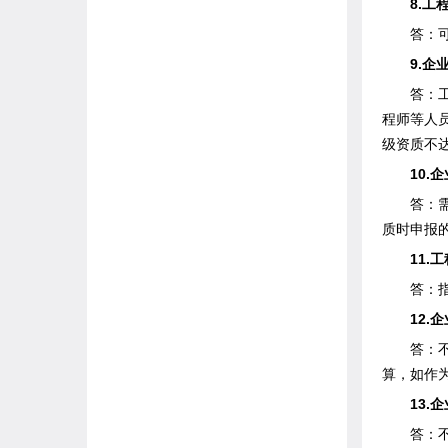
8.工程
答：可
9.企业
答：工程
程师等人
级资质不
10.企
答：需要
质时申报
11.工
答：指建
12.企
答：不符
算，如作
13.企
答：不可