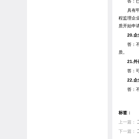
答：已取
具有甲级
程监理企
质开始申
20.企
答：不可
质。
21.外
答：可
22.企
答：不
标签：
上一篇：
下一篇：