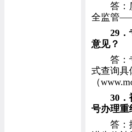
答：质
全监管—
29
意见？
答：专
式查询具
（www.
30
号办理重
答：按