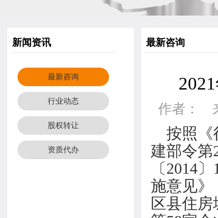
新闻资讯
最新咨询
最新咨询
20
行业动态
作者： 来源
股权转让
按照《
建部令第
资质代办
〔201
施意见》
区县住房