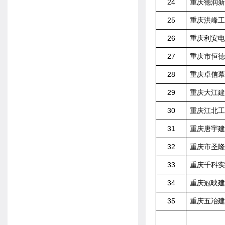
24
重庆德润新
25
重庆洪峰工
26
重庆利安电
27
重庆市恒德
28
重庆卓信幕
29
重庆大江建
30
重庆江北工
31
重庆唐宇建
32
重庆市圣隆
33
重庆千科实
34
重庆冠映建
35
重庆五冶建