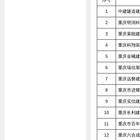
序号
1
中建隧道建
2
重庆明润科
3
重庆索能建
4
重庆科翔装
5
重庆金曦建
6
重庆瑞信展
7
重庆远磐建
8
重庆市进耀
9
重庆实信建
10
重庆长利建
11
重庆市百年
12
重庆六合成