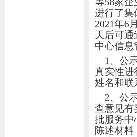
等58家
进行了集
2021
天后可通
中心信息
1、公
真实性进
姓名和联
2、公
查意见有
批服务中
陈述材料