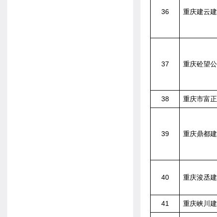
36
重庆建云建
37
重庆砼望公
38
重庆市富正
39
重庆鼎都建
40
重庆浚丞建
41
重庆峡川建