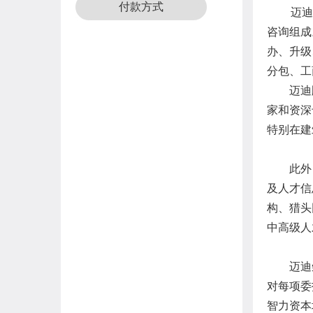
付款方式
迈迪
咨询
组
成
办、升级
分包、工
迈迪顾
家和资深
特别在建
此外， 
及人才信
构、猎头
中高级人
迈迪
对每项委
智力资本