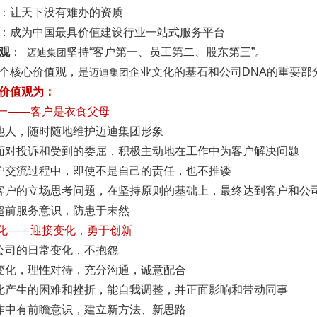
：让天下没有难办的资质
：成为中国最具价值建设行业一站式服务平台
观
：
坚持“客户第一、员工第二、股东第三”。
迈迪集团
个核心价值观，是
企业文化的基石和公司DNA的重要部
迈迪集团
价值观为：
第一——客户是衣食父母
他人，随时随地维护迈迪集团形象
面对投诉和受到的委屈，积极主动地在工作中为客户解决问题
户交流过程中，即使不是自己的责任，也不推诿
客户的立场思考问题，在坚持原则的基础上，最终达到客户和公
超前服务意识，防患于未然
变化——迎接变化，勇于创新
公司的日常变化，不抱怨
变化，理性对待，充分沟通，诚意配合
化产生的困难和挫折，能自我调整，并正面影响和带动同事
作中有前瞻意识，建立新方法、新思路