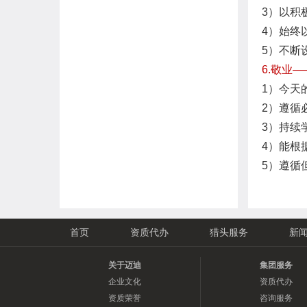
3）以积
4）始终
5）不断
6.敬业
1）今天
2）遵循
3）持续
4）能根
5）遵循
首页
资质代办
猎头服务
新
关于迈迪
集团服务
企业文化
资质代办
资质荣誉
咨询服务