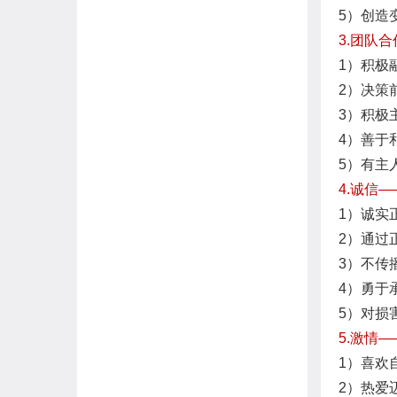
5）创造
3.团队
1）积极
2）决策
3）积极
4）善于
5）有主
4.诚信
1）诚实
2）通过
3）不传
4）勇于
5）对损
5.激情
1）喜欢
2）热爱