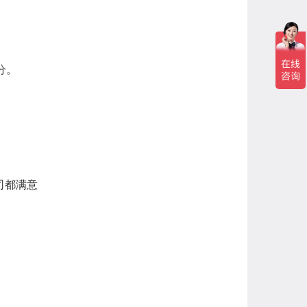
分。
司都满意