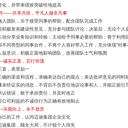
变化，并带来绩效突破性地提高
合作——共享共担，平凡人做非凡事
融入团队，乐于接受同事的帮助，配合团队完成工作
前积极发表建设性意见，充分参与团队讨论；决策后，无论个人
主动分享业务知识和经验；主动给予同事必要的帮助；善于利用
和不同类型的同事合作，不将个人喜好带入工作，充分体现“对事
人翁意识，积极正面地影响团队，改善团队士气和氛围
——诚实正直，言行坦荡
正直，表里如一
正确的渠道和流程，准确表达自己的观点；表达批评意见的同时
播未经证实的消息，不背后不负责任地议论事和人，并能正面引导
承认错误，敢于承担责任，并及时改正
害公司利益的不诚信行为正确有效地制止
——乐观向上，永不放弃
自己的工作，认同迈迪集团企业文化
迈迪集团，顾全大局，不计较个人得失