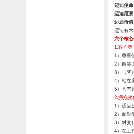
迈迪使命
迈迪愿景
迈迪价值
迈迪
有六
六个核心
1.客户
1）尊重
2）微笑
3）与客
4）站在
5）具有
2.拥抱
1）适应
2）面对
3）对变
4）在工